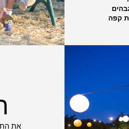
גבהים
ית קפה
ה
את התא