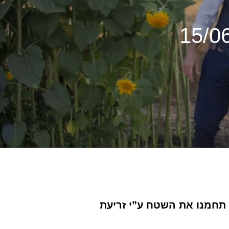
התחתן בשדה ליד הבית במושב אמץ. כיוון שגודל השדה 4 דונם תחמנו את השטח ע”י זריעת